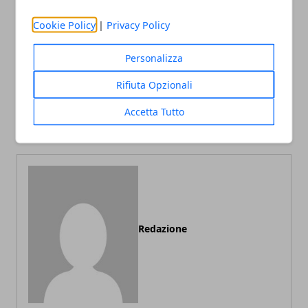
Cookie Policy
|
Privacy Policy
Facebook
Twitter
Whatsapp
Personalizza
Rifiuta Opzionali
Articolo Precedente
Articolo Successivo
Accetta Tutto
Frigoriferi a doppia porta
Visitare Foggia
Redazione