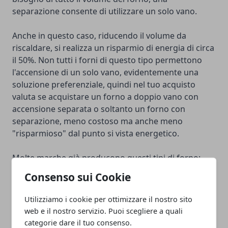
separazione consente di utilizzare un solo vano.
Anche in questo caso, riducendo il volume da
riscaldare, si realizza un risparmio di energia di circa
il 50%. Non tutti i forni di questo tipo permettono
l'accensione di un solo vano, evidentemente una
soluzione preferenziale, quindi nel tuo acquisto
valuta se acquistare un forno a doppio vano con
accensione separata o soltanto un forno con
separazione, meno costoso ma anche meno
"risparmioso" dal punto si vista energetico.
Molte marche già producono questi tipi di forno:
cercali nei negozi fisici ma anche sul Web dove li
Consenso sui Cookie
potrai trovare anche a prezzi più convenienti.
Utilizziamo i cookie per ottimizzare il nostro sito
web e il nostro servizio. Puoi scegliere a quali
categorie dare il tuo consenso.