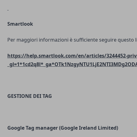
Smartlook
Per maggiori informazioni è sufficiente seguire questo l
https://help.smartlook.com/en/articles/3244452-priv
_gl=1*1cd2q8l*_ga*OTk1NzgyNTU1LjE2NTI3MDg2O
GESTIONE DEI TAG
Google Tag manager (Google Ireland Limited)