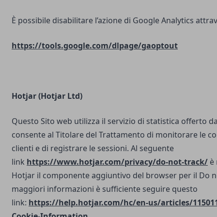
È possibile disabilitare l’azione di Google Analytics attrav
https://tools.google.com/dlpage/gaoptout
Hotjar (Hotjar Ltd)
Questo Sito web utilizza il servizio di statistica offerto d
consente al Titolare del Trattamento di monitorare le co
clienti e di registrare le sessioni. Al seguente
link
https://www.hotjar.com/privacy/do-not-track/
è 
Hotjar il componente aggiuntivo del browser per il Do n
maggiori informazioni è sufficiente seguire questo
link:
https://help.hotjar.com/hc/en-us/articles/11501
Cookie-Information